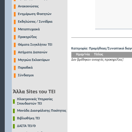
Ανακοινώσεις
Ενημέρωση Φοιτητών
Εκδηλώσεις / Συνέδρια
Μεταπτυχιακά
Προκηρύξεις
Θέματα Συγκλήτου ΤΕΙ
Κατηγορία: Προμήθειες/Συνοπτικοί δια
Αιτήματα Δαπανών
Ημερ/νία
Τίτλος
Δεν βρέθηκαν ανοιχτές προκηρύξεις!
Μητρώα Εκλεκτόρων
Περιοδικά
Σύνδεσμοι
Ηλεκτρονικές Υπηρεσίες
Σπουδαστών ΤΕΙ
Μονάδα Διασφάλισης Ποιότητας
Βιβλιοθήκη ΤΕΙ
ΔΑΣΤΑ ΤΕΙ/Θ