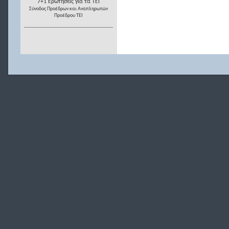
7+1 Ερωτήσεις για τα ΤΕΙ
Σύνοδος Προέδρων και Αναπληρωτών
Προέδρου ΤΕΙ